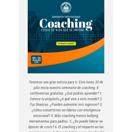
Tenemos una gran noticia para ti. Este lunes 20 de
julio inicia nuestro seminario de coaching. 8
conferencias gratuitas. ¿Qué podrás aprender? 1.
Conoce tu propósito ¿A qué vine a este mundo? 2.
Tus finanzas. ¿Pueden aumentar mis ingresos? 3.
¿Cómo convertirnos en líderes con inteligencia
emocional? 4. Más coaching menos bullying.
Herramientas para padres. 5. ¿Se puede liderar en
épocas de crisis? 6. El coaching y el impacto en las