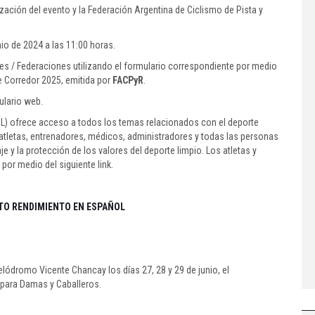
ización del evento y la Federación Argentina de Ciclismo de Pista y
nio de 2024 a las 11:00 horas.
es / Federaciones utilizando el formulario correspondiente por medio
e Corredor 2025, emitida por
FACPyR
.
ulario web.
eL) ofrece acceso a todos los temas relacionados con el deporte
a atletas, entrenadores, médicos, administradores y todas las personas
e y la protección de los valores del deporte limpio. Los atletas y
or medio del siguiente link.
TO RENDIMIENTO EN ESPAÑOL
ódromo Vicente Chancay los días 27, 28 y 29 de junio, el
para Damas y Caballeros.