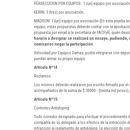
PERSECUCION POR EQUIPOS: 1 (un) equipo por asociació
KEIRIN: 3 (tres) por asociación.
MADISON: 1 (un) equipo por asociación (En esta prueba 
equipo, estas propuestas deberán contar con la aprobación
propuesta por email a la secretaría de FACPyR, quién devol
horario a designar se realizará un ensayo, pudiendo, a
comisarios negar la participación
.
Velocidad por Equipos Damas, podrá integrarse con depor
puedan armar su propio equipo.
Artículo Nº14
:
Reclamos:
Los mismos deberán realizarse por escrito firmado por el 
acompañados de la suma de $ 30000.- (treinta mil pesos), 
Artículo Nº15:
Controles Antidoping:
Todo corredor designado para efectuar el procedimiento d
compañía de su delegado a los efectos de la extracción de
infracción al reglamento de antidoping. Le elección de cor