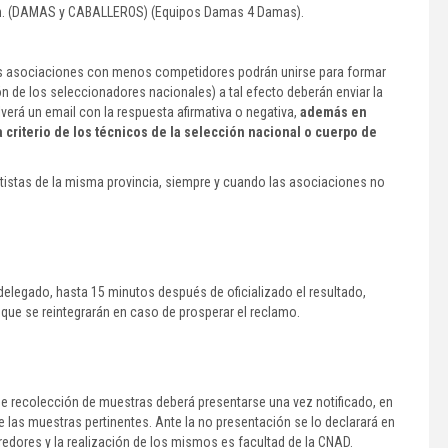
n. (DAMAS y CABALLEROS) (Equipos Damas 4 Damas).
las asociaciones con menos competidores podrán unirse para formar
 de los seleccionadores nacionales) a tal efecto deberán enviar la
verá un email con la respuesta afirmativa o negativa,
además en
 criterio de los técnicos de la selección nacional o cuerpo de
tistas de la misma provincia, siempre y cuando las asociaciones no
delegado, hasta 15 minutos después de oficializado el resultado,
que se reintegrarán en caso de prosperar el reclamo.
e recolección de muestras deberá presentarse una vez notificado, en
 las muestras pertinentes. Ante la no presentación se lo declarará en
redores y la realización de los mismos es facultad de la CNAD.