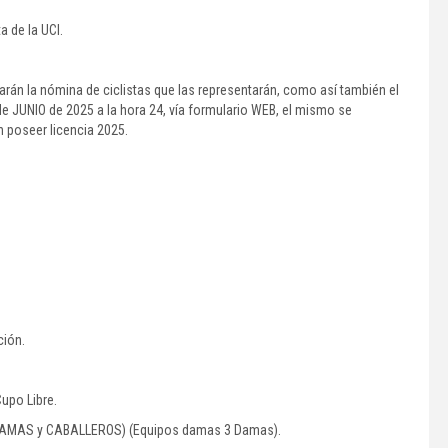
a de la UCI.
rán la nómina de ciclistas que las representarán, como así también el
e JUNIO de 2025 a la hora 24, vía formulario WEB, el mismo se
n poseer licencia 2025.
ión.
upo Libre.
(DAMAS y CABALLEROS) (Equipos damas 3 Damas).