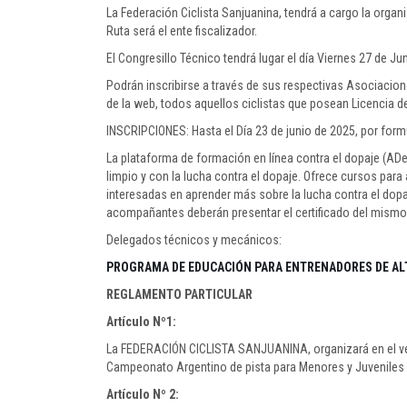
La Federación Ciclista Sanjuanina, tendrá a cargo la organ
Ruta será el ente fiscalizador.
El Congresillo Técnico tendrá lugar el día Viernes 27 de Ju
Podrán inscribirse a través de sus respectivas Asociacion
de la web, todos aquellos ciclistas que posean Licencia d
INSCRIPCIONES: Hasta el Día 23 de junio de 2025, por form
La plataforma de formación en línea contra el dopaje (AD
limpio y con la lucha contra el dopaje. Ofrece cursos par
interesadas en aprender más sobre la lucha contra el dopaj
acompañantes deberán presentar el certificado del mismo p
Delegados técnicos y mecánicos:
PROGRAMA DE EDUCACIÓN PARA ENTRENADORES DE AL
REGLAMENTO PARTICULAR
Artículo Nº1:
La FEDERACIÓN CICLISTA SANJUANINA, organizará en el vel
Campeonato Argentino de pista para Menores y Juveniles 
Artículo Nº 2: