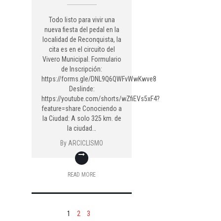
Todo listo para vivir una
nueva fiesta del pedal en la
localidad de Reconquista, la
cita es en el circuito del
Vivero Municipal. Formulario
de Inscripción:
https://forms.gle/DNL9Q6QWFvWwKwve8
Deslinde:
https://youtube.com/shorts/wZfiEVs5xF4?
feature=share Conociendo a
la Ciudad: A solo 325 km. de
la ciudad…
By
ARCICLISMO
READ MORE
1
2
3