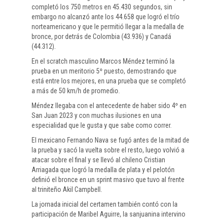
completó los 750 metros en 45.430 segundos, sin
embargo no alcanzó ante los 44.658 que logró el trío
norteamericano y que le permitió llegar a la medalla de
bronce, por detrás de Colombia (43.936) y Canadá
(44.312).
En el scratch masculino Marcos Méndez terminó la
prueba en un meritorio 5º puesto, demostrando que
está entre los mejores, en una prueba que se completó
a más de 50 km/h de promedio.
Méndez llegaba con el antecedente de haber sido 4º en
San Juan 2023 y con muchas ilusiones en una
especialidad que le gusta y que sabe como correr.
El mexicano Fernando Nava se fugó antes de la mitad de
la prueba y sacó la vuelta sobre el resto, luego volvió a
atacar sobre el final y se llevó al chileno Cristian
Arriagada que logró la medalla de plata y el pelotón
definió el bronce en un sprint masivo que tuvo al frente
al triniteño Akil Campbell.
La jornada inicial del certamen también contó con la
participación de Maribel Aguirre, la sanjuanina intervino