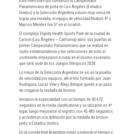
Este miércoles dio comienzo el Campeonato
Panamericano de pista en Los Ángeles (Estados
Unidos) y la Selección Argentina estuvo muy cerca de
lograr una medalla, el equipo de velocidad finalizó 4º y
Marcos Méndez fue 5º en el scratch.
El complejo Dignity Health Sports Park de la ciudad de
Carson (Los Ángeles – California) abrió sus puertas al
primer Campeonato Panamericano que se realiza en
suelo estadounidense y las selecciones de todo el
continente empezaron a rodar en el mismo escenario
que será sede de los Juegos Olímpicos 2028.
Lo mejor de la Selección Argentina se vio en la prueba
de velocidad por equipos, allí el trío formado por Juan
Rodríguez, Lucas Vilar y Alejo Betique quedó a un paso
de colgarse la medalla de bronce.
Iniciaron la especialidad con un tiempo de 45.672
segundos en la ronda clasificatoria y se ubicaron en 4º
lugar, luego mejoraron el registro con 45.485 segundos
y accedieron a la definición por la medalla de bronce
junto a Estados Unidos.
En la corrida final Argentina volvió a mejorar el tiempo y