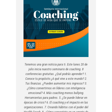
Tenemos una gran noticia para ti. Este lunes 20 de
julio inicia nuestro seminario de coaching. 8
conferencias gratuitas. ¿Qué podrás aprender? 1.
Conoce tu propósito ¿A qué vine a este mundo? 2.
Tus finanzas. ¿Pueden aumentar mis ingresos? 3.
¿Cómo convertirnos en líderes con inteligencia
emocional? 4. Más coaching menos bullying.
Herramientas para padres. 5. ¿Se puede liderar en
épocas de crisis? 6. El coaching y el impacto en las
organizaciones. 7. Creando hábitos con el poder del
Health Coach. 8. ¿Cómo convertirte en un agente de