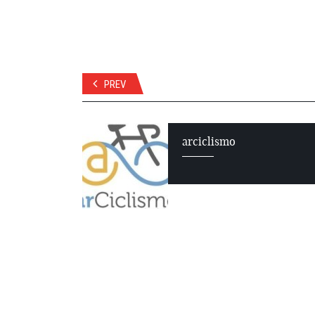
PREV
arciclismo